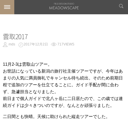
雲取2017
mds
2017年12月2日
717VIEWS
11月2-3は雲取山ツアー。
お世話になっている新潟の旅行社主催ツアーですが、今年はあ
まりの人気に満員御礼でキャンセル待ち続出。そのため前期日
程で追加のツアーを仕立てることに。ガイド手配が間に合わ
ず、急遽担当となりました。
前日まで個人ガイドで北八ヶ岳に二日居たので、この歳では連
続ガイドは少々きついのですが、なんとか頑張りました。
二日間とも快晴。天候に助けられた縦走ツアーでした。