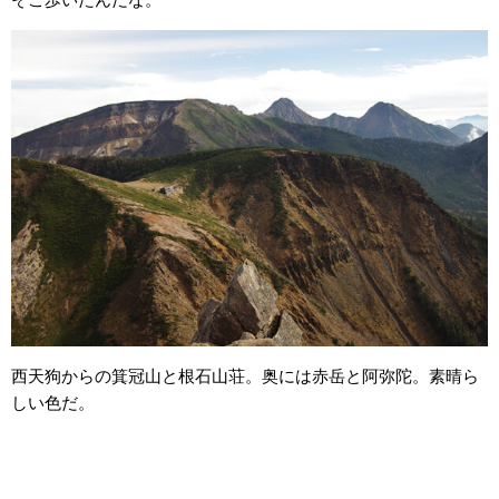
西天狗からの箕冠山と根石山荘。奥には赤岳と阿弥陀。素晴ら
しい色だ。