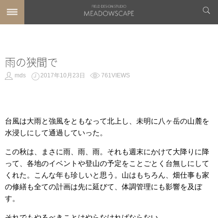
雨の狭間で
mds
2017年10月23日
761VIEWS
台風は大雨と強風をともなって北上し、未明に八ヶ岳の山麓を
水浸しにして通過していった。
この秋は、まさに雨、雨、雨。それも週末にかけて大降りに降
って、各地のイベントや登山の予定をことごとく台無しにして
くれた。こんな年も珍しいと思う。山はもちろん、畑仕事も家
の修繕も全ての計画は先に延びて、体調管理にも影響を及ぼ
す。
それでもやるべきことはやらなければならない。