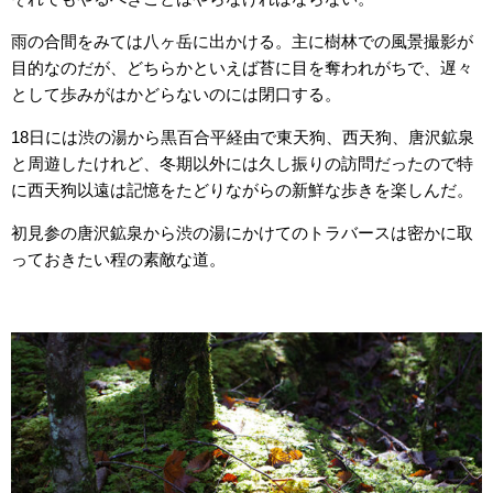
雨の合間をみては八ヶ岳に出かける。主に樹林での風景撮影が
目的なのだが、どちらかといえば苔に目を奪われがちで、遅々
として歩みがはかどらないのには閉口する。
18日には渋の湯から黒百合平経由で東天狗、西天狗、唐沢鉱泉
と周遊したけれど、冬期以外には久し振りの訪問だったので特
に西天狗以遠は記憶をたどりながらの新鮮な歩きを楽しんだ。
初見参の唐沢鉱泉から渋の湯にかけてのトラバースは密かに取
っておきたい程の素敵な道。