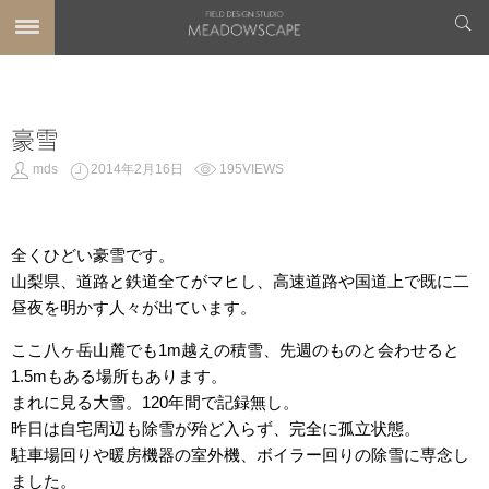
豪雪
mds
2014年2月16日
195VIEWS
全くひどい豪雪です。
山梨県、道路と鉄道全てがマヒし、高速道路や国道上で既に二
昼夜を明かす人々が出ています。
ここ八ヶ岳山麓でも1m越えの積雪、先週のものと会わせると
1.5mもある場所もあります。
まれに見る大雪。120年間で記録無し。
昨日は自宅周辺も除雪が殆ど入らず、完全に孤立状態。
駐車場回りや暖房機器の室外機、ボイラー回りの除雪に専念し
ました。