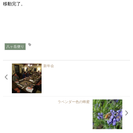
移動完了。
八ヶ岳便り
新年会
ラベンダー色の蜂蜜