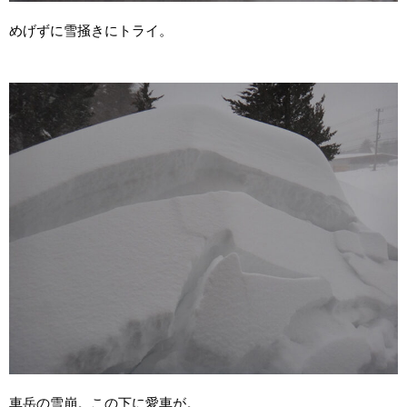
めげずに雪掻きにトライ。
車岳の雪崩。この下に愛車が。