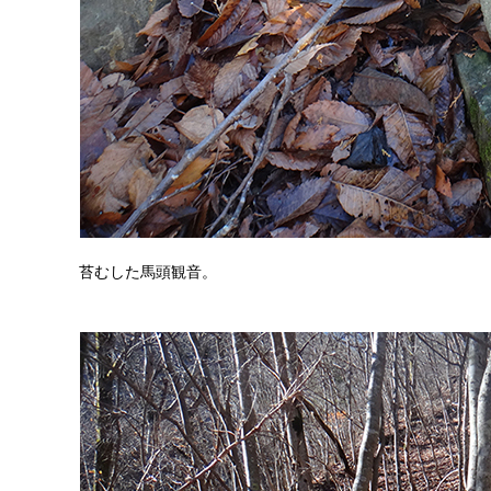
苔むした馬頭観音。