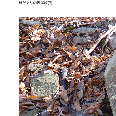
日だまりの岩屋峠(?)。