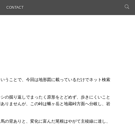
CONTACT
ということで、今回は地形図に載っているだけでネット検索
シシの掘り返しでまったく原形をとどめず、歩きにくいこと
がありませんが、この峠は蛾ヶ岳と地蔵峠方面へ分岐し、岩
た馬の背ありと、変化に富んだ尾根はやがて主稜線に達し、