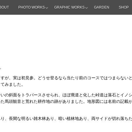
BOUT
PHOTO WORKS
GRAPHIC WORKS
GARDEN
SHOP
。
ますが、実は初見参。どうせ登るなら当たり前のコースではつまらない
ってみました。
沿いの斜面をトラバースさせられ、ほぼ廃道と化した峠道は落石とイノ
いた馬頭観音と荒れた耕作地の跡がありました。地形図には名前の記載
あり、長閑な明るい雑木林あり、暗い植林地あり、両サイドが切れ落ち