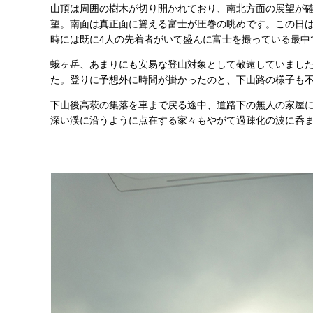
山頂は周囲の樹木が切り開かれており、南北方面の展望が
望。南面は真正面に聳える富士が圧巻の眺めです。この日
時には既に4人の先着者がいて盛んに富士を撮っている最中
蛾ヶ岳、あまりにも安易な登山対象として敬遠していました
た。登りに予想外に時間が掛かったのと、下山路の様子も
下山後高萩の集落を車まで戻る途中、道路下の無人の家屋
深い渓に沿うように点在する家々もやがて過疎化の波に呑