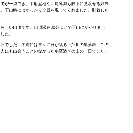
までが一望でき、甲府盆地や四尾連湖も眼下に見渡せる好展
れ、下山時にはすっかり全景を現してくれました。到着した
らしい山頂です。山頂滞在30分ほどで下山にかかりまし
ました。
ころでした。冬期には早々に日が陰る下芦川の集落群。この
住人にも出会うことのなかった冬至過ぎの山の一日でした。