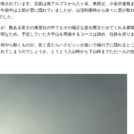
確保されています。北面は南アルプスから八ヶ岳、奥秩父、小金沢連嶺
は午前中は上部が雲に隠れていましたが、山頂到着時から徐々に雲が取
でした。
が、数ある富士の展望台の中でもその端正な姿を際立たせてくれる素晴
不明なため、予定していた大平山を周遊するコースは諦め、往路を戻り
に何やら動くものが。良く見たらハクビシンが急いで縁の下に隠れると
まれてしまうのでしょうか。とうとう入山時から下山時までただ一人の