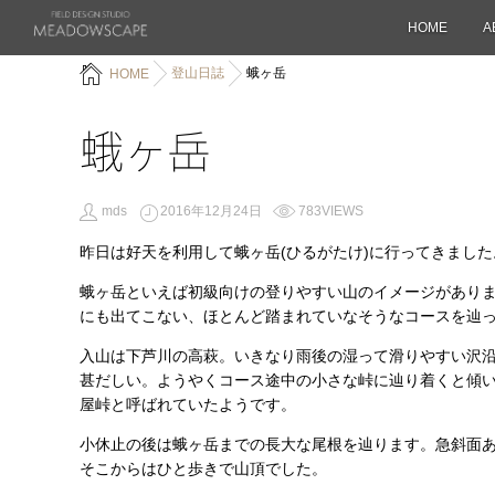
HOME
A
登山日誌
蛾ヶ岳
HOME
蛾ヶ岳
mds
2016年12月24日
783VIEWS
昨日は好天を利用して蛾ヶ岳(ひるがたけ)に行ってきました
蛾ヶ岳といえば初級向けの登りやすい山のイメージがあり
にも出てこない、ほとんど踏まれていなそうなコースを辿
入山は下芦川の高萩。いきなり雨後の湿って滑りやすい沢
甚だしい。ようやくコース途中の小さな峠に辿り着くと傾
屋峠と呼ばれていたようです。
小休止の後は蛾ヶ岳までの長大な尾根を辿ります。急斜面
そこからはひと歩きで山頂でした。