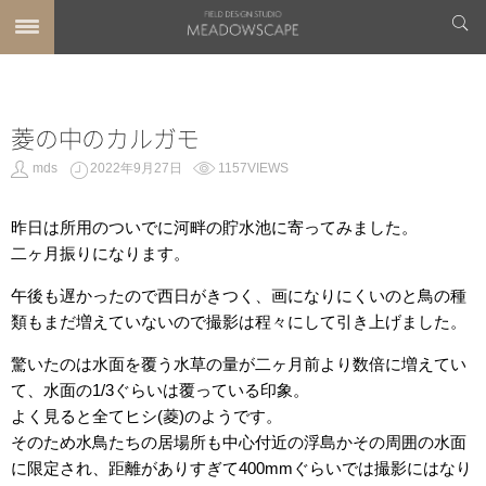
菱の中のカルガモ
mds
2022年9月27日
1157VIEWS
昨日は所用のついでに河畔の貯水池に寄ってみました。
二ヶ月振りになります。
午後も遅かったので西日がきつく、画になりにくいのと鳥の種
類もまだ増えていないので撮影は程々にして引き上げました。
驚いたのは水面を覆う水草の量が二ヶ月前より数倍に増えてい
て、水面の1/3ぐらいは覆っている印象。
よく見ると全てヒシ(菱)のようです。
そのため水鳥たちの居場所も中心付近の浮島かその周囲の水面
に限定され、距離がありすぎて400mmぐらいでは撮影にはなり