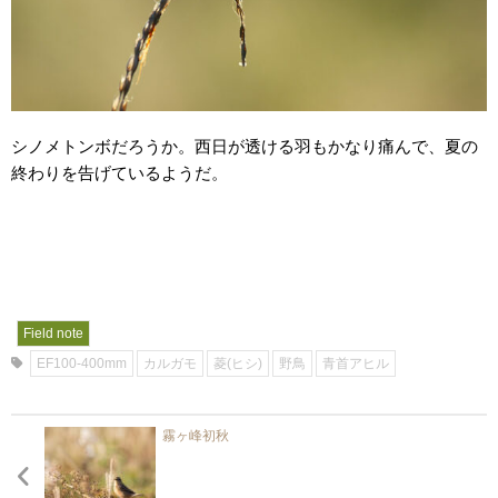
シノメトンボだろうか。西日が透ける羽もかなり痛んで、夏の
終わりを告げているようだ。
Field note
EF100-400mm
カルガモ
菱(ヒシ)
野鳥
青首アヒル
霧ヶ峰初秋