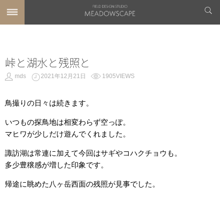
峠と湖水と残照と
mds
2021年12月21日
1905VIEWS
鳥撮りの日々は続きます。
いつもの探鳥地は相変わらず空っぽ。
マヒワが少しだけ遊んでくれました。
諏訪湖は常連に加えて今回はサギやコハクチョウも。
多少豊穣感が増した印象です。
帰途に眺めた八ヶ岳西面の残照が見事でした。