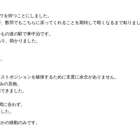
ョウを待つことにしました。
が、数羽でもこちらに戻ってくれることを期待して暗くなるまで粘りま
つもの道の駅で車中泊です。
あり、助かりました。
た。
ベストポジションを確保するために支度に余念がありません。
高みの見物。
認できました。
間に合わず。
ました。
僅かの移動のみです。
。