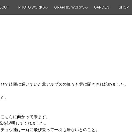
BOUT
PHOTO WORKS
GRAPHIC WORKS
GARDEN
SHOP
浴びて綺麗に輝いていた北アルプスの峰々も雲に閉ざされ始めました。
した。
はこちらに向かって来ます。
況を説明してくれました。
クチョウ達は一斉に飛び去って一羽も居ないとのこと。