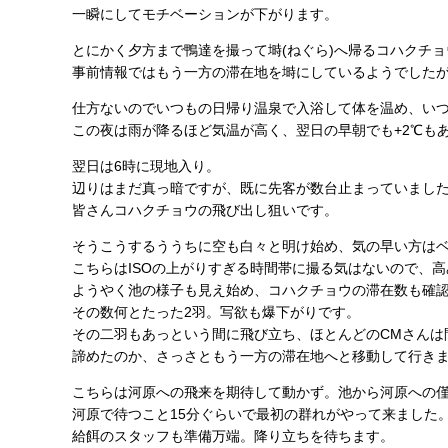
一瞬にしてモチベーションが下がります。
とにかく夕方まで鴨達を撮って塒(ねぐら)へ帰るコハクチ
事前情報ではもう一方の滞在地を塒にしているようでした
仕方ないのでいつもの日帰り温泉で入浴して体を温め、い
この夜は雨が降るほど気温が高く、翌日の早朝でも+2℃も
翌日は6時に現地入り。
辺りはまだ真っ暗ですが、既に先客が数台止まっていまし
皆さんコハクチョウの飛び出し狙いです。
そうこうするううちに空も白々と明け始め、気の早い方は
こちらはISOの上がりすぎる時間帯に撮る気はないので、
ようやく池の様子も見え始め、コハクチョウの滞在数も確
その数何とたった2羽。写欲も爆下がりです。
その二羽もあっという間に飛び立ち、ほとんどのCMさんは
諦めたのか、さっさともう一方の滞在地へと移動して行き
こちらは河原への飛来を期待して動かず。池から河原への
河原で待つこと15分ぐらいで最初の群れがやって来ました
給餌のスタッフも準備万端。降り立ちを待ちます。