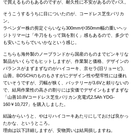
で買えるものもあるのですが、耐久性に不安があるのでパス。
そうこうするうちに目についたのが、コードレス芝生バリカ
ン。
ラベンダー株の剪定ぐらいなら300mmや350mm幅の重いヘッ
ジトリマーは「牛刀をもって鶏を割く」感もあるので、多少で
も安いこちらでいいかなという感じ。
こちらも海外製のノーブランドから国産のものまでピンキリな
製品がいくらでもヒットしますが、作業製と価格、デザインの
バランスがまずまずなのがハイコーキ、京セラ(旧リョービ)、
山善。BOSCHのものもさすがにデザイン性や堅牢性には優れ
ていそうですが、刃幅が狭く、バッテリーが3.6Vと頼りないの
で、結局作業性の高さの割りには安価でデザインもまずまずな
「山善10.8Vコードレス芝生バリカン充電式2.5Ah YDG-
160￥10,727」を購入しました。
結論からいうと、やはりハイコーキあたりにしておけば良かっ
たかな、というところ。
理由は以下詳細しますが、安物買いは結局損しますね。