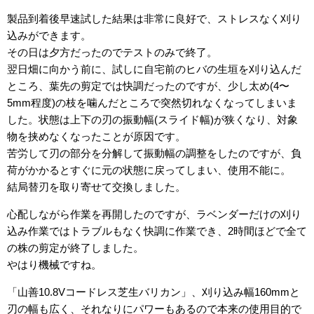
製品到着後早速試した結果は非常に良好で、ストレスなく刈り
込みができます。
その日は夕方だったのでテストのみで終了。
翌日畑に向かう前に、試しに自宅前のヒバの生垣を刈り込んだ
ところ、葉先の剪定では快調だったのですが、少し太め(4〜
5mm程度)の枝を噛んだところで突然切れなくなってしまいま
した。状態は上下の刃の振動幅(スライド幅)が狭くなり、対象
物を挟めなくなったことが原因です。
苦労して刃の部分を分解して振動幅の調整をしたのですが、負
荷がかかるとすぐに元の状態に戻ってしまい、使用不能に。
結局替刃を取り寄せて交換しました。
心配しながら作業を再開したのですが、ラベンダーだけの刈り
込み作業ではトラブルもなく快調に作業でき、2時間ほどで全て
の株の剪定が終了しました。
やはり機械ですね。
「山善10.8Vコードレス芝生バリカン」、刈り込み幅160mmと
刃の幅も広く、それなりにパワーもあるので本来の使用目的で