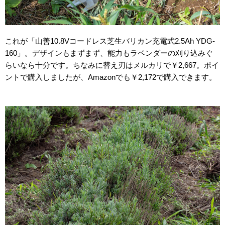
これが「山善10.8Vコードレス芝生バリカン充電式2.5Ah YDG-
160」。デザインもまずまず、能力もラベンダーの刈り込みぐ
らいなら十分です。ちなみに替え刃はメルカリで￥2,667。ポイ
ントで購入しましたが、Amazonでも￥2,172で購入できます。