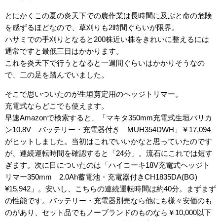
とにかくこの夏の炎天下での農作業は長時間に及ぶと命の危険
を感ずるほどなので、草刈りも2時間ぐらいが限界。
ハサミでの手刈りとなると200株近い株をきれいに整えるには
通常ですと最低三日はかかります。
これを炎天下で行うとなると一週間ぐらいはかかりそうなの
で、二の足を踏んでいました。
そこで思いついたのが生垣剪定用のヘッジトリマー。
充電式ならどこでも使えます。
早速Amazonで検索すると、「マキタ350mm充電式生垣バリカ
ン10.8V バッテリー・充電器付き MUH354DWH」￥17,094
がヒットしました。当初はこれでいいかなと思っていたのです
が、連続運転時間を確認すると「24分」。流石にこれでは短す
ぎます。次に目についたのは「ハイコーキ18V充電式ヘッジト
リマー350mm 2.0Ah蓄電池・充電器付きCH1835DA(BG)
¥15,942」。安いし、こちらの連続運転時間は約40分。まずまず
の性能です。バッテリー・充電器別売なら他にも様々安価のも
のがあり、セット品でもノーブランドのものなら￥10,000以下