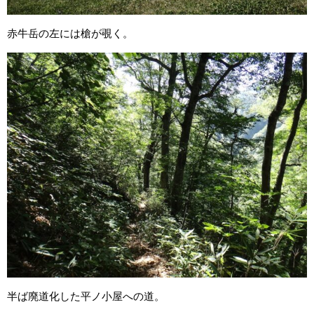
赤牛岳の左には槍が覗く。
半ば廃道化した平ノ小屋への道。