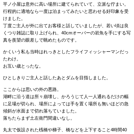
平ノ小屋は意外に高い場所に建てられていて、立派な佇まい。
行程的に適地なら一度は泊まってみたいと思わせる好印象を受
けました。
丁度ご主人が外に出てお客様と話していましたが、若い頃は良
くつり雑誌に取り上げられ、40cmオーバーの岩魚を手にする写
真を羨望の眼差しで眺めたものです。
かくいう私も当時はれっきとしたフライフィッシャーマンだっ
たわけ。
お互い歳とったな。
ひとしきりご主人と話したあとダムを目指しました。
ここからは思いの外の悪路。
湖畔に沿う道は所々崩壊し、かろうじて人一人通れるだけの幅
に足場が切られ、場所によっては手を置く場所も無いほどの急
傾斜が水面まで切れ落ちていました。
落ちたらまず土左衛門間違いなし。
丸太で仮設された桟橋や梯子、橋などを上下すること4時間40