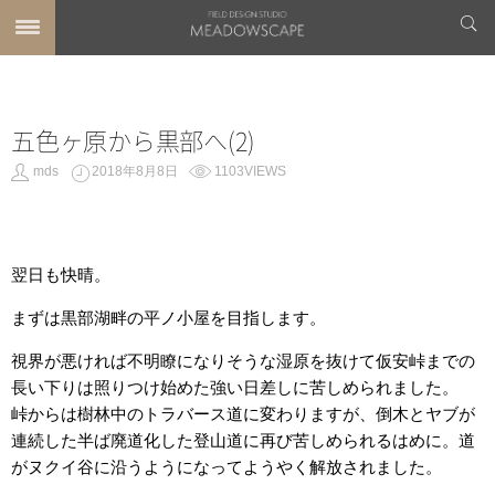
五色ヶ原から黒部へ(2)
mds
2018年8月8日
1103VIEWS
翌日も快晴。
まずは黒部湖畔の平ノ小屋を目指します。
視界が悪ければ不明瞭になりそうな湿原を抜けて仮安峠までの
長い下りは照りつけ始めた強い日差しに苦しめられました。
峠からは樹林中のトラバース道に変わりますが、倒木とヤブが
連続した半ば廃道化した登山道に再び苦しめられるはめに。道
がヌクイ谷に沿うようになってようやく解放されました。