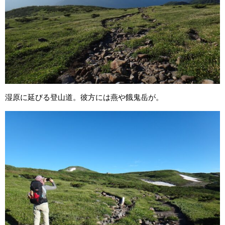
湿原に延びる登山道。彼方には燕や餓鬼岳が。