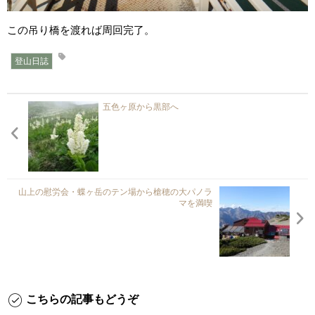
この吊り橋を渡れば周回完了。
登山日誌
五色ヶ原から黒部へ
山上の慰労会・蝶ヶ岳のテン場から槍穂の大パノラ
マを満喫
こちらの記事もどうぞ