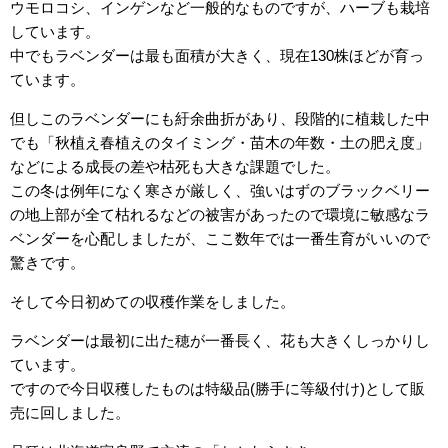
ウモロコシ、インゲンなど一般的なものですが、ハーブも栽培
しています。
中でもラベンダーは最も面積が大きく、現在130株ほどが育っ
ています。
但しこのラベンダーにも紆余曲折があり、段階的に植栽した中
でも「秋植え春植えのタイミング・苗木の年数・土の肥え度」
などによる成長の差や枯死も大きな課題でした。
この冬は例年になく寒さが厳しく、強いはずのブラックベリー
の地上部が全て枯れるなどの被害があったので環境に敏感なラ
ベンダーを心配しましたが、ここ数年では一番生育がいいので
驚きです。
そして今日初めての収穫作業をしました。
ラベンダーは最初に出た穂が一番長く、花も大きくしっかりし
ています。
ですので今日収穫したものは特級品(勝手に等級付け)として販
売に回しました。