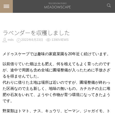
ラベンダーを収穫しました
mds
2022年6月23日
1390VIEWS
メドゥスケープでは趣味の家庭菜園を20年近く続けています。
以前借りていた畑は土も肥え、何を植えてもよく育ったのです
が、途中で周囲も含め全域に圃場整備が入ったために手放さざ
るを得ませんでした。
代わりに借りた土地は場所は近いのですが、圃場整備が終わっ
た区画なので土も新しく、地味の無いもの。カチカチの土に堆
肥や石灰をいれて、ようやく作物が育つ環境になってきたよう
です。
野菜類はトマト、ナス、キュウリ、ピーマン、ジャガイモ、ト