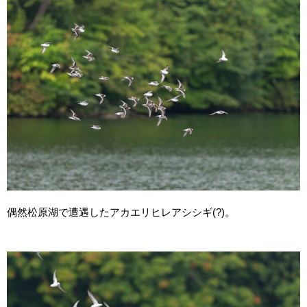
偶然松原湖で遭遇したアカエリヒレアシシギ(?)。