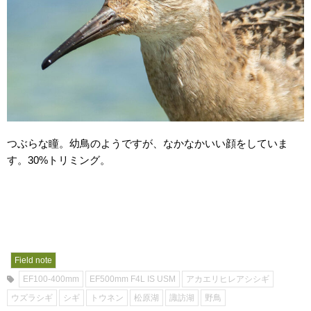
つぶらな瞳。幼鳥のようですが、なかなかいい顔をしていま
す。30%トリミング。
Field note
EF100-400mm
EF500mm F4L IS USM
アカエリヒレアシシギ
ウズラシギ
シギ
トウネン
松原湖
諏訪湖
野鳥