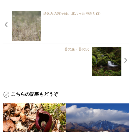
盆休みの霧ヶ峰、北八ヶ岳池巡り(3)
苔の森・苔の沢
こちらの記事もどうぞ