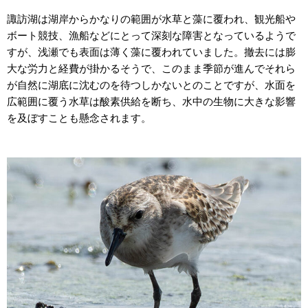
諏訪湖は湖岸からかなりの範囲が水草と藻に覆われ、観光船や
ボート競技、漁船などにとって深刻な障害となっているようで
すが、浅瀬でも表面は薄く藻に覆われていました。撤去には膨
大な労力と経費が掛かるそうで、このまま季節が進んでそれら
が自然に湖底に沈むのを待つしかないとのことですが、水面を
広範囲に覆う水草は酸素供給を断ち、水中の生物に大きな影響
を及ぼすことも懸念されます。